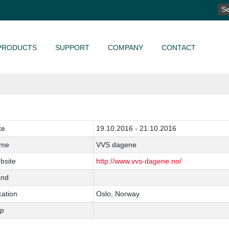
SE
FO
PRODUCTS
SUPPORT
COMPANY
CONTACT
te
19.10.2016 - 21.10.2016
me
VVS dagene
bsite
http://www.vvs-dagene.no/
and
cation
Oslo, Norway
p