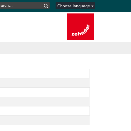
ARCH
Choose language
R: