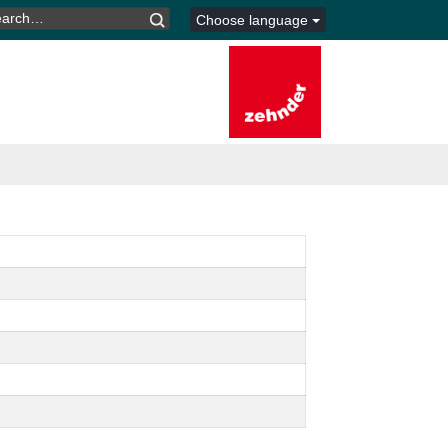
ARCH
Choose language
R: