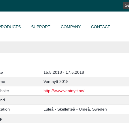
SE
FO
PRODUCTS
SUPPORT
COMPANY
CONTACT
te
15.5.2018 - 17.5.2018
me
Ventnytt 2018
bsite
http://www.ventnytt.se/
and
cation
Luleå - Skellefteå - Umeå, Sweden
p